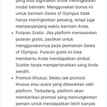
yang bisa digunakan untuk meningkatkan
modal bermain. Menggunakan bonus ini
untuk bermain Gates of Olympus tidak
hanya meningkatkan peluang, tetapi juga
memperpanjang waktu bermain Anda.
Putaran Gratis: Jika platform menawarkan
putaran gratis, pastikan untuk
menggunakannya pada permainan Gates
of Olympus. Putaran gratis ini bisa
membantu Anda mendapatkan simbol
Scatter tanpa mempertaruhkan uang Anda
sendiri.
Promosi Khusus: Selalu cek promosi
khusus atau acara yang ditawarkan oleh
platform. Terkadang, platform akan
memberikan promosi yang memungkinkan
pemain untuk mendapatkan lebih banyak