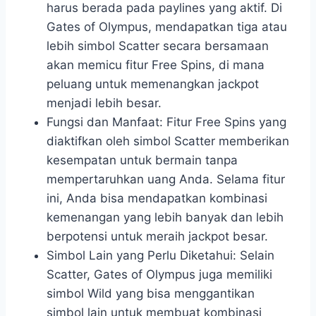
harus berada pada paylines yang aktif. Di
Gates of Olympus, mendapatkan tiga atau
lebih simbol Scatter secara bersamaan
akan memicu fitur Free Spins, di mana
peluang untuk memenangkan jackpot
menjadi lebih besar.
Fungsi dan Manfaat: Fitur Free Spins yang
diaktifkan oleh simbol Scatter memberikan
kesempatan untuk bermain tanpa
mempertaruhkan uang Anda. Selama fitur
ini, Anda bisa mendapatkan kombinasi
kemenangan yang lebih banyak dan lebih
berpotensi untuk meraih jackpot besar.
Simbol Lain yang Perlu Diketahui: Selain
Scatter, Gates of Olympus juga memiliki
simbol Wild yang bisa menggantikan
simbol lain untuk membuat kombinasi