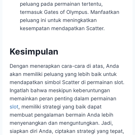
peluang pada permainan tertentu,
termasuk Gates of Olympus. Manfaatkan
peluang ini untuk meningkatkan
kesempatan mendapatkan Scatter.
Kesimpulan
​Dengan menerapkan cara-cara di atas, Anda
akan memiliki peluang yang lebih baik untuk
mendapatkan simbol Scatter di permainan slot.​
Ingatlah bahwa meskipun keberuntungan
memainkan peran penting dalam permainan
slot
, memiliki strategi yang baik dapat
membuat pengalaman bermain Anda lebih
menyenangkan dan menguntungkan. Jadi,
siapkan diri Anda, ciptakan strategi yang tepat,