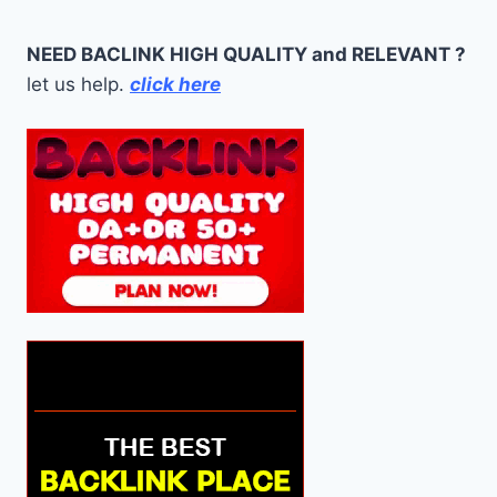
NEED BACLINK HIGH QUALITY and RELEVANT ?
let us help.
click here