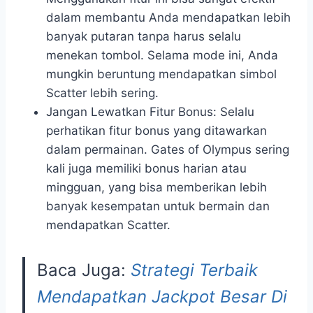
dalam membantu Anda mendapatkan lebih
banyak putaran tanpa harus selalu
menekan tombol. Selama mode ini, Anda
mungkin beruntung mendapatkan simbol
Scatter lebih sering.
Jangan Lewatkan Fitur Bonus: Selalu
perhatikan fitur bonus yang ditawarkan
dalam permainan. Gates of Olympus sering
kali juga memiliki bonus harian atau
mingguan, yang bisa memberikan lebih
banyak kesempatan untuk bermain dan
mendapatkan Scatter.
Baca Juga:
Strategi Terbaik
Mendapatkan Jackpot Besar Di