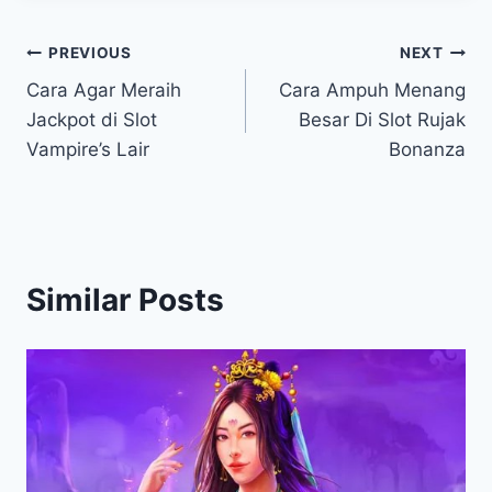
Post
PREVIOUS
NEXT
Cara Agar Meraih
Cara Ampuh Menang
navigation
Jackpot di Slot
Besar Di Slot Rujak
Vampire’s Lair
Bonanza
Similar Posts