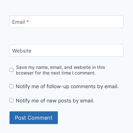
Email
*
Website
Save my name, email, and website in this
browser for the next time I comment.
Notify me of follow-up comments by email.
Notify me of new posts by email.