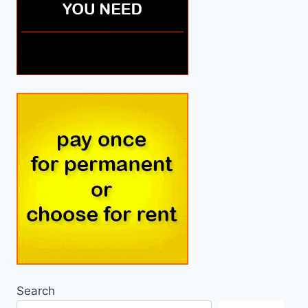
Search