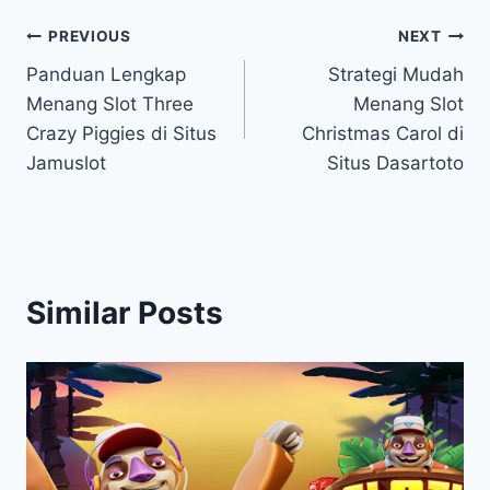
Post
PREVIOUS
NEXT
Panduan Lengkap
Strategi Mudah
navigation
Menang Slot Three
Menang Slot
Crazy Piggies di Situs
Christmas Carol di
Jamuslot
Situs Dasartoto
Similar Posts