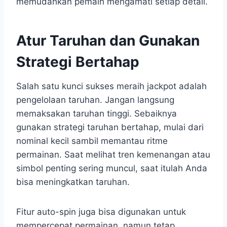
memudahkan pemain mengamati setiap detail.
Atur Taruhan dan Gunakan
Strategi Bertahap
Salah satu kunci sukses meraih jackpot adalah
pengelolaan taruhan. Jangan langsung
memaksakan taruhan tinggi. Sebaiknya
gunakan strategi taruhan bertahap, mulai dari
nominal kecil sambil memantau ritme
permainan. Saat melihat tren kemenangan atau
simbol penting sering muncul, saat itulah Anda
bisa meningkatkan taruhan.
Fitur auto-spin juga bisa digunakan untuk
mempercepat permainan, namun tetap