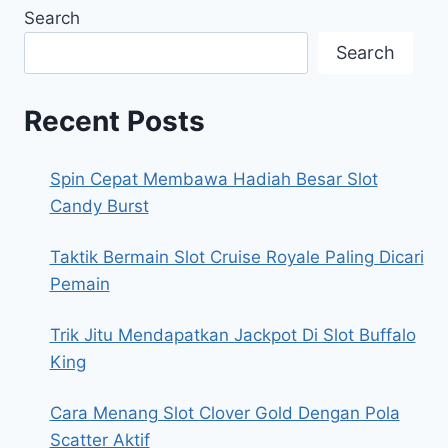
Search
Search
Recent Posts
Spin Cepat Membawa Hadiah Besar Slot
Candy Burst
Taktik Bermain Slot Cruise Royale Paling Dicari
Pemain
Trik Jitu Mendapatkan Jackpot Di Slot Buffalo
King
Cara Menang Slot Clover Gold Dengan Pola
Scatter Aktif