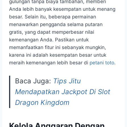
gulungan tanpa biaya tambahan, memberi
Anda lebih banyak kesempatan untuk menang
besar. Selain itu, beberapa permainan
menawarkan pengganda selama putaran
gratis, yang dapat memperbesar nilai
kemenangan Anda. Pastikan untuk
memanfaatkan fitur ini sebanyak mungkin,
karena ini adalah kesempatan besar untuk
meraih kemenangan lebih besar di
petani toto
.
Baca Juga:
Tips Jitu
Mendapatkan Jackpot Di Slot
Dragon Kingdom
Kelola Anggaran Dengan