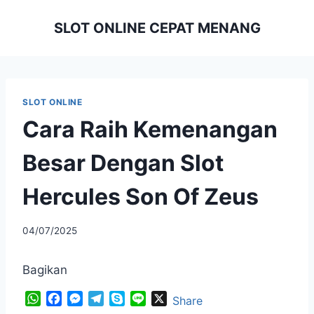
Skip
SLOT ONLINE CEPAT MENANG
to
content
SLOT ONLINE
Cara Raih Kemenangan
Besar Dengan Slot
Hercules Son Of Zeus
By
04/07/2025
admin922
Bagikan
W
F
M
T
S
L
X
Share