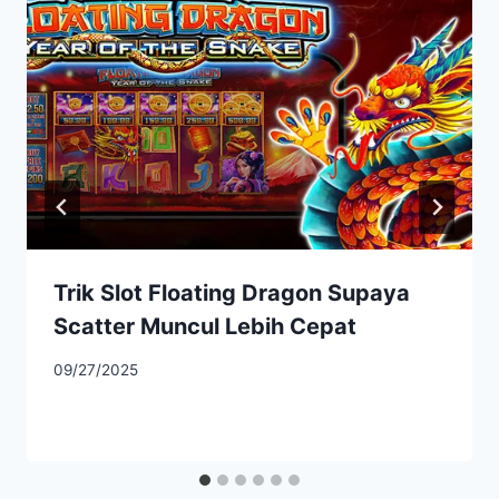
Trik Slot Floating Dragon Supaya
Scatter Muncul Lebih Cepat
By
09/27/2025
admin922