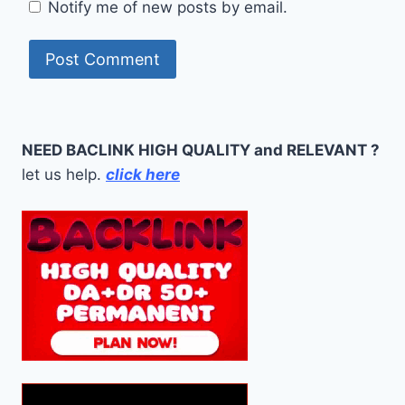
Notify me of new posts by email.
NEED BACLINK HIGH QUALITY and RELEVANT ?
let us help.
click here