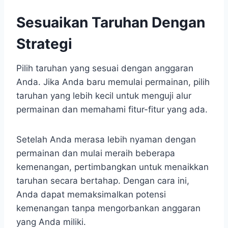
Sesuaikan Taruhan Dengan
Strategi
Pilih taruhan yang sesuai dengan anggaran
Anda. Jika Anda baru memulai permainan, pilih
taruhan yang lebih kecil untuk menguji alur
permainan dan memahami fitur-fitur yang ada.
Setelah Anda merasa lebih nyaman dengan
permainan dan mulai meraih beberapa
kemenangan, pertimbangkan untuk menaikkan
taruhan secara bertahap. Dengan cara ini,
Anda dapat memaksimalkan potensi
kemenangan tanpa mengorbankan anggaran
yang Anda miliki.