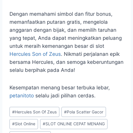
Dengan memahami simbol dan fitur bonus,
memanfaatkan putaran gratis, mengelola
anggaran dengan bijak, dan memilih taruhan
yang tepat, Anda dapat meningkatkan peluang
untuk meraih kemenangan besar di slot
Hercules Son of Zeus
. Nikmati perjalanan epik
bersama Hercules, dan semoga keberuntungan
selalu berpihak pada Anda!
Kesempatan menang besar terbuka lebar,
petanitoto
selalu jadi pilihan cerdas.
Post
#
Hercules Son Of Zeus
#
Pola Scatter Gacor
Tags:
#
Slot Online
#
SLOT ONLINE CEPAT MENANG