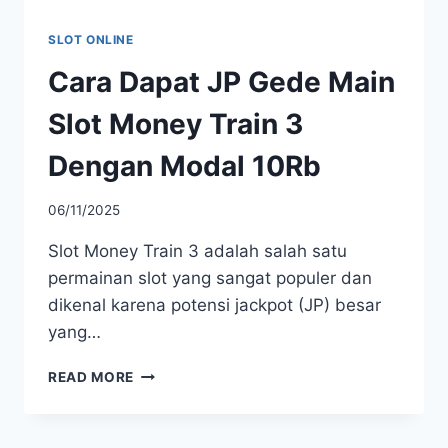
SLOT ONLINE
Cara Dapat JP Gede Main
Slot Money Train 3
Dengan Modal 10Rb
By
06/11/2025
admin922
Slot Money Train 3 adalah salah satu
permainan slot yang sangat populer dan
dikenal karena potensi jackpot (JP) besar
yang…
CARA
READ MORE
DAPAT
JP
GEDE