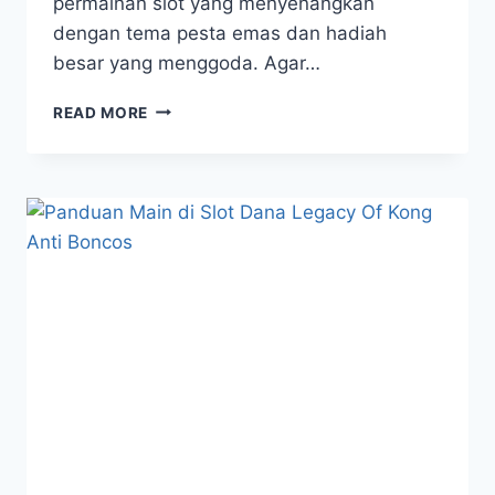
permainan slot yang menyenangkan
dengan tema pesta emas dan hadiah
besar yang menggoda. Agar…
TIPS
READ MORE
MENANG
DI
SLOT
GOLD
PARTY
DENGAN
DEPOSIT
PULSA