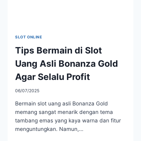
SLOT ONLINE
Tips Bermain di Slot
Uang Asli Bonanza Gold
Agar Selalu Profit
By
06/07/2025
admin922
Bermain slot uang asli Bonanza Gold
memang sangat menarik dengan tema
tambang emas yang kaya warna dan fitur
menguntungkan. Namun,…