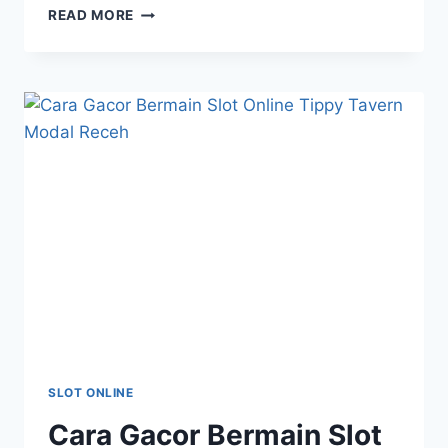
TIPS
READ MORE
BERMAIN
SLOT
DONUT
DIVISION
DENGAN
HASILLKAN
JACKPOT
BESAR
SLOT ONLINE
Cara Gacor Bermain Slot