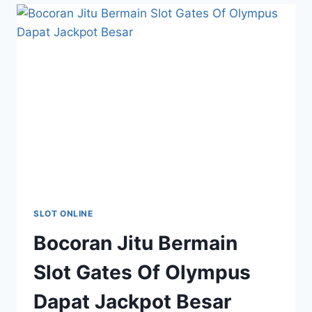
MAIN
SLOT
MONEY
TRAIN
3
DENGAN
MODAL
10RB
SLOT ONLINE
Bocoran Jitu Bermain
Slot Gates Of Olympus
Dapat Jackpot Besar