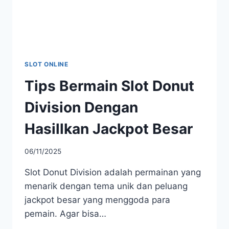
SLOT ONLINE
Tips Bermain Slot Donut
Division Dengan
Hasillkan Jackpot Besar
By
06/11/2025
admin922
Slot Donut Division adalah permainan yang
menarik dengan tema unik dan peluang
jackpot besar yang menggoda para
pemain. Agar bisa…