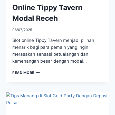
Online Tippy Tavern
Modal Receh
By
06/07/2025
admin922
Slot online Tippy Tavern menjadi pilihan
menarik bagi para pemain yang ingin
merasakan sensasi petualangan dan
kemenangan besar dengan modal…
CARA
READ MORE
GACOR
BERMAIN
SLOT
ONLINE
TIPPY
TAVERN
MODAL
RECEH