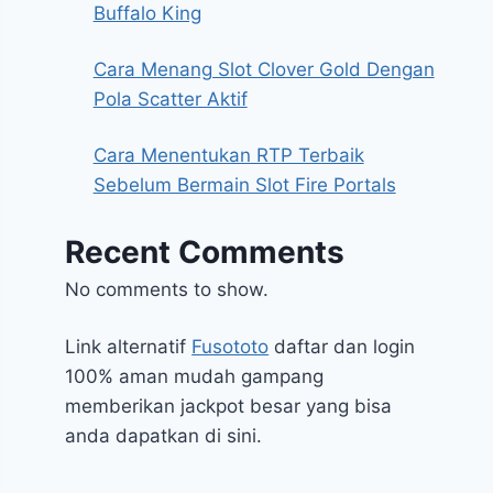
Buffalo King
Cara Menang Slot Clover Gold Dengan
Pola Scatter Aktif
Cara Menentukan RTP Terbaik
Sebelum Bermain Slot Fire Portals
Recent Comments
No comments to show.
Link alternatif
Fusototo
daftar dan login
100% aman mudah gampang
memberikan jackpot besar yang bisa
anda dapatkan di sini.