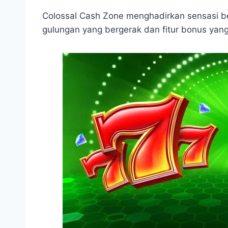
h
a
e
e
k
i
a
c
s
l
y
n
Colossal Cash Zone menghadirkan sensasi b
t
e
s
e
p
e
gulungan yang bergerak dan fitur bonus yan
s
b
e
g
e
A
o
n
r
p
o
g
a
p
k
e
m
r