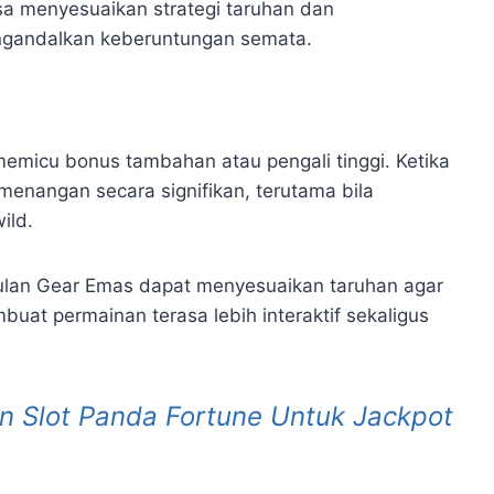
sa menyesuaikan strategi taruhan dan
ngandalkan keberuntungan semata.
memicu bonus tambahan atau pengali tinggi. Ketika
emenangan secara signifikan, terutama bila
ild.
lan Gear Emas dapat menyesuaikan taruhan agar
buat permainan terasa lebih interaktif sekaligus
in Slot Panda Fortune Untuk Jackpot