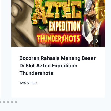
Bocoran Rahasia Menang Besar
Di Slot Aztec Expedition
Thundershots
By
12/06/2025
admin922