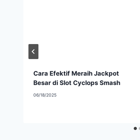
Cara Efektif Meraih Jackpot
Besar di Slot Cyclops Smash
By
06/18/2025
admin922