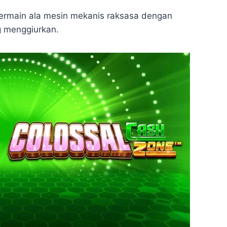
ermain ala mesin mekanis raksasa dengan
g menggiurkan.