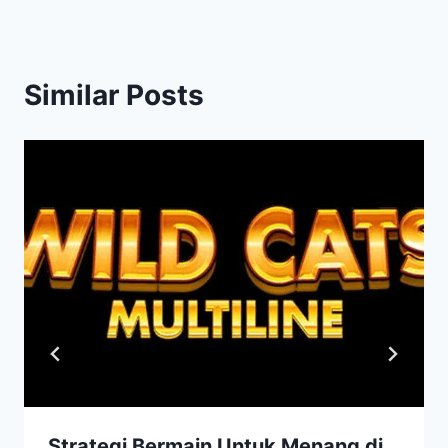
Similar Posts
Strategi Bermain Untuk Menang di