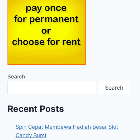
Search
Search
Recent Posts
Spin Cepat Membawa Hadiah Besar Slot
Candy Burst