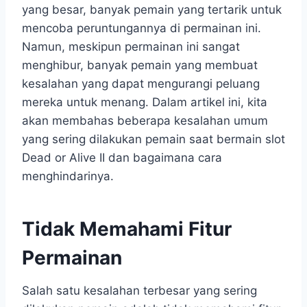
yang besar, banyak pemain yang tertarik untuk
mencoba peruntungannya di permainan ini.
Namun, meskipun permainan ini sangat
menghibur, banyak pemain yang membuat
kesalahan yang dapat mengurangi peluang
mereka untuk menang. Dalam artikel ini, kita
akan membahas beberapa kesalahan umum
yang sering dilakukan pemain saat bermain slot
Dead or Alive II dan bagaimana cara
menghindarinya.
Tidak Memahami Fitur
Permainan
Salah satu kesalahan terbesar yang sering