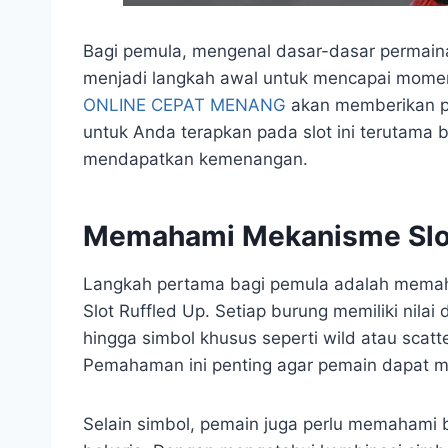
Bagi pemula, mengenal dasar-dasar permain
menjadi langkah awal untuk mencapai momen 
ONLINE CEPAT MENANG
akan memberikan po
untuk Anda terapkan pada slot ini terutam
mendapatkan kemenangan.
Memahami Mekanisme Slot
Langkah pertama bagi pemula adalah memaha
Slot Ruffled Up. Setiap burung memiliki nilai
hingga simbol khusus seperti wild atau scatt
Pemahaman ini penting agar pemain dapat me
Selain simbol, pemain juga perlu memahami