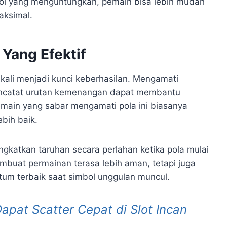
ol yang menguntungkan, pemain bisa lebih mudah
aksimal.
Yang Efektif
 kali menjadi kunci keberhasilan. Mengamati
encatat urutan kemenangan dapat membantu
emain yang sabar mengamati pola ini biasanya
bih baik.
katkan taruhan secara perlahan ketika pola mulai
membuat permainan terasa lebih aman, tetapi juga
m terbaik saat simbol unggulan muncul.
apat Scatter Cepat di Slot Incan