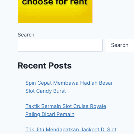
Search
Search
Recent Posts
Spin Cepat Membawa Hadiah Besar
Slot Candy Burst
Taktik Bermain Slot Cruise Royale
Paling Dicari Pemain
Trik Jitu Mendapatkan Jackpot Di Slot