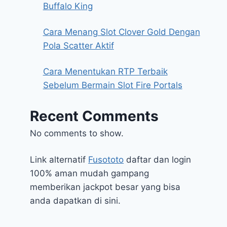
Buffalo King
Cara Menang Slot Clover Gold Dengan
Pola Scatter Aktif
Cara Menentukan RTP Terbaik
Sebelum Bermain Slot Fire Portals
Recent Comments
No comments to show.
Link alternatif
Fusototo
daftar dan login
100% aman mudah gampang
memberikan jackpot besar yang bisa
anda dapatkan di sini.