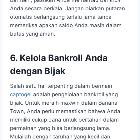
bermain, pastikan Anda memantau bankroll
Anda secara berkala. Jangan biarkan putaran
otomatis berlangsung terlalu lama tanpa
memeriksa apakah saldo Anda masih dalam
batas yang aman.
6. Kelola Bankroll Anda
dengan Bijak
Salah satu hal terpenting dalam bermain
captogel
adalah pengelolaan bankroll yang
bijak. Untuk meraih maxwin dalam Banana
Town, Anda perlu memastikan bahwa Anda
memiliki cukup dana untuk bertahan dalam
permainan yang bisa berlangsung lama.
Mulailah dengan taruhan yang kecil dan