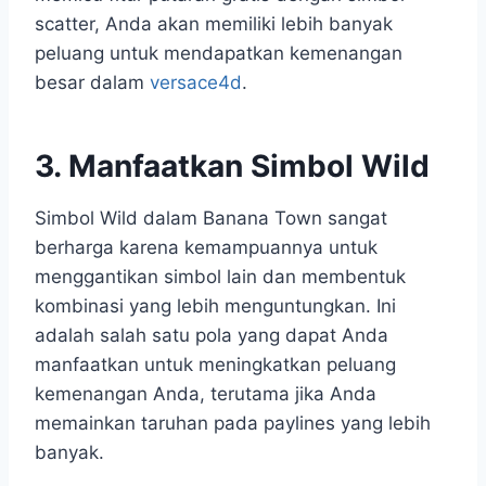
scatter, Anda akan memiliki lebih banyak
peluang untuk mendapatkan kemenangan
besar dalam
versace4d
.
3. Manfaatkan Simbol Wild
Simbol Wild dalam Banana Town sangat
berharga karena kemampuannya untuk
menggantikan simbol lain dan membentuk
kombinasi yang lebih menguntungkan. Ini
adalah salah satu pola yang dapat Anda
manfaatkan untuk meningkatkan peluang
kemenangan Anda, terutama jika Anda
memainkan taruhan pada paylines yang lebih
banyak.