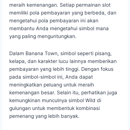
meraih kemenangan. Setiap permainan slot
memiliki pola pembayaran yang berbeda, dan
mengetahui pola pembayaran ini akan
membantu Anda mengetahui simbol mana
yang paling menguntungkan.
Dalam Banana Town, simbol seperti pisang,
kelapa, dan karakter lucu lainnya memberikan
pembayaran yang lebih tinggi. Dengan fokus
pada simbol-simbol ini, Anda dapat
meningkatkan peluang untuk meraih
kemenangan besar. Selain itu, perhatikan juga
kemungkinan munculnya simbol Wild di
gulungan untuk membentuk kombinasi
pemenang yang lebih banyak.