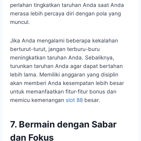
perlahan tingkatkan taruhan Anda saat Anda
merasa lebih percaya diri dengan pola yang
muncul.
Jika Anda mengalami beberapa kekalahan
berturut-turut, jangan terburu-buru
meningkatkan taruhan Anda. Sebaliknya,
turunkan taruhan Anda agar dapat bertahan
lebih lama. Memiliki anggaran yang disiplin
akan memberi Anda kesempatan lebih besar
untuk memanfaatkan fitur-fitur bonus dan
memicu kemenangan
slot 88
besar.
7. Bermain dengan Sabar
dan Fokus