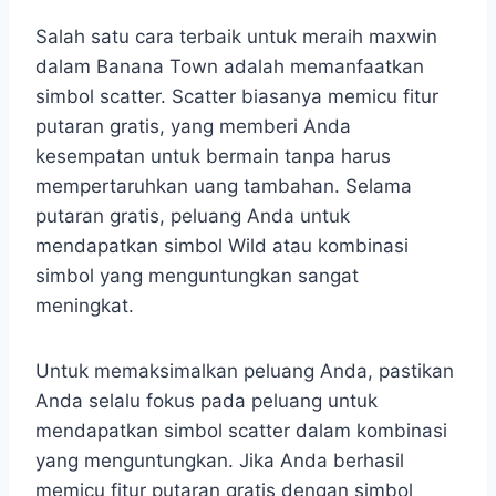
Salah satu cara terbaik untuk meraih maxwin
dalam Banana Town adalah memanfaatkan
simbol scatter. Scatter biasanya memicu fitur
putaran gratis, yang memberi Anda
kesempatan untuk bermain tanpa harus
mempertaruhkan uang tambahan. Selama
putaran gratis, peluang Anda untuk
mendapatkan simbol Wild atau kombinasi
simbol yang menguntungkan sangat
meningkat.
Untuk memaksimalkan peluang Anda, pastikan
Anda selalu fokus pada peluang untuk
mendapatkan simbol scatter dalam kombinasi
yang menguntungkan. Jika Anda berhasil
memicu fitur putaran gratis dengan simbol