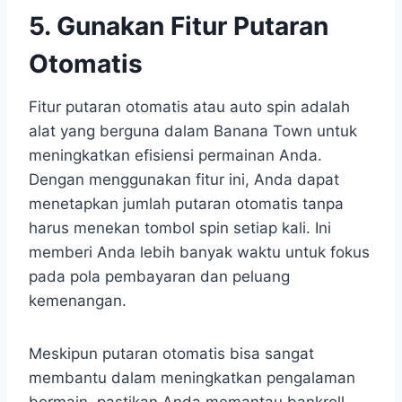
5. Gunakan Fitur Putaran
Otomatis
Fitur putaran otomatis atau auto spin adalah
alat yang berguna dalam Banana Town untuk
meningkatkan efisiensi permainan Anda.
Dengan menggunakan fitur ini, Anda dapat
menetapkan jumlah putaran otomatis tanpa
harus menekan tombol spin setiap kali. Ini
memberi Anda lebih banyak waktu untuk fokus
pada pola pembayaran dan peluang
kemenangan.
Meskipun putaran otomatis bisa sangat
membantu dalam meningkatkan pengalaman