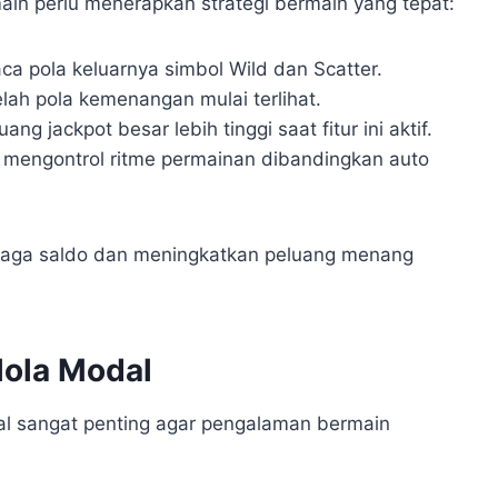
n perlu menerapkan strategi bermain yang tepat:
a pola keluarnya simbol Wild dan Scatter.
lah pola kemenangan mulai terlihat.
g jackpot besar lebih tinggi saat fitur ini aktif.
 mengontrol ritme permainan dibandingkan auto
jaga saldo dan meningkatkan peluang menang
ola Modal
odal sangat penting agar pengalaman bermain