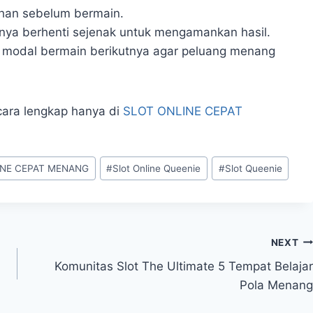
han sebelum bermain.
nya berhenti sejenak untuk mengamankan hasil.
modal bermain berikutnya agar peluang menang
ecara lengkap hanya di
SLOT ONLINE CEPAT
INE CEPAT MENANG
#
Slot Online Queenie
#
Slot Queenie
NEXT
Komunitas Slot The Ultimate 5 Tempat Belajar
Pola Menang