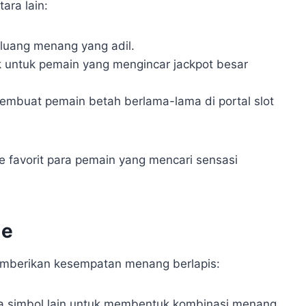
ara lain:
eluang menang yang adil.
ok untuk pemain yang mengincar jackpot besar
membuat pemain betah berlama-lama di portal slot
 favorit para pemain yang mencari sensasi
ie
memberikan kesempatan menang berlapis:
a simbol lain untuk membentuk kombinasi menang.