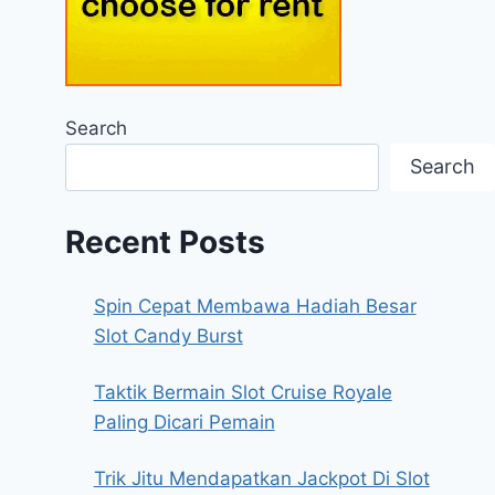
Search
Search
Recent Posts
Spin Cepat Membawa Hadiah Besar
Slot Candy Burst
Taktik Bermain Slot Cruise Royale
Paling Dicari Pemain
Trik Jitu Mendapatkan Jackpot Di Slot