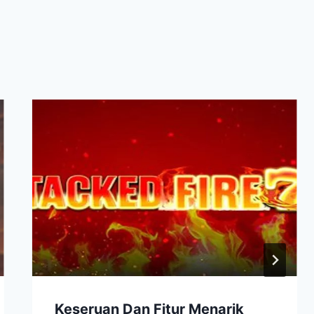
Keseruan Dan Fitur Menarik