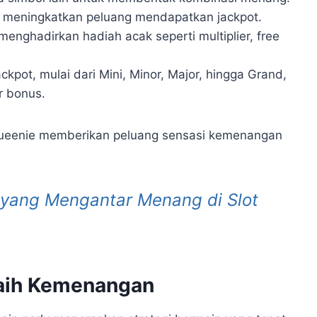
g meningkatkan peluang mendapatkan jackpot.
nghadirkan hadiah acak seperti multiplier, free
ackpot, mulai dari Mini, Minor, Major, hingga Grand,
r bonus.
lot Queenie memberikan peluang sensasi kemenangan
 yang Mengantar Menang di Slot
raih Kemenangan