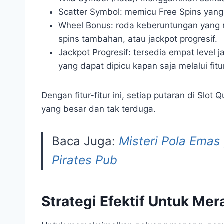
Scatter Symbol: memicu Free Spins yan
Wheel Bonus: roda keberuntungan yang me
spins tambahan, atau jackpot progresif.
Jackpot Progresif: tersedia empat level j
yang dapat dipicu kapan saja melalui fitu
Dengan fitur-fitur ini, setiap putaran di S
yang besar dan tak terduga.
Baca Juga:
Misteri Pola Emas
Pirates Pub
Strategi Efektif Untuk Me