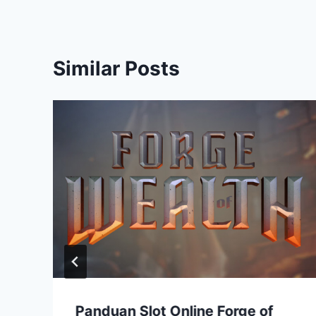
Similar Posts
Panduan Slot Online Forge of