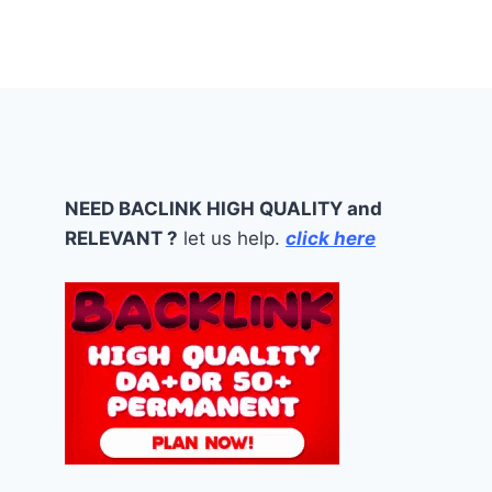
NEED BACLINK HIGH QUALITY and
RELEVANT ?
let us help.
click here