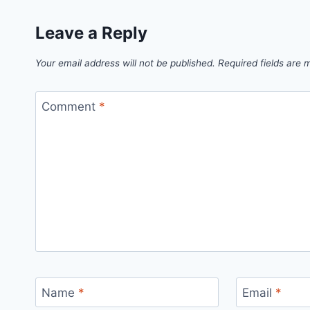
Leave a Reply
Your email address will not be published.
Required fields are
Comment
*
Name
*
Email
*