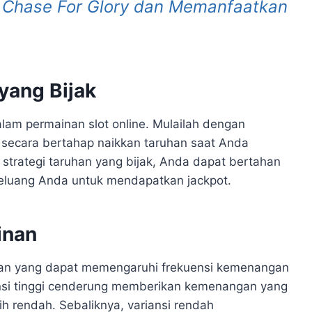
t Chase For Glory dan Memanfaatkan
yang Bijak
alam permainan slot online. Mulailah dengan
n secara bertahap naikkan taruhan saat Anda
trategi taruhan yang bijak, Anda dapat bertahan
eluang Anda untuk mendapatkan jackpot.
inan
inan yang dapat memengaruhi frekuensi kemenangan
nsi tinggi cenderung memberikan kemenangan yang
ih rendah. Sebaliknya, variansi rendah