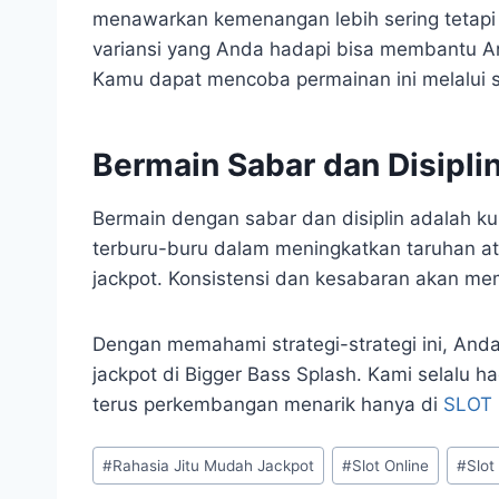
menawarkan kemenangan lebih sering tetapi d
variansi yang Anda hadapi bisa membantu And
Kamu dapat mencoba permainan ini melalui 
Bermain Sabar dan Disipli
Bermain dengan sabar dan disiplin adalah ku
terburu-buru dalam meningkatkan taruhan a
jackpot. Konsistensi dan kesabaran akan mem
Dengan memahami strategi-strategi ini, And
jackpot di Bigger Bass Splash. Kami selalu h
terus perkembangan menarik hanya di
SLOT
Post
#
Rahasia Jitu Mudah Jackpot
#
Slot Online
#
Slot
Tags: