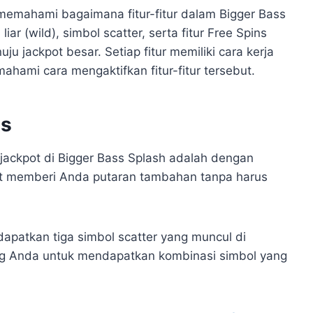
memahami bagaimana fitur-fitur dalam Bigger Bass
iar (wild), simbol scatter, serta fitur Free Spins
jackpot besar. Setiap fitur memiliki cara kerja
hami cara mengaktifkan fitur-fitur tersebut.
ns
jackpot di Bigger Bass Splash adalah dengan
apat memberi Anda putaran tambahan tanpa harus
dapatkan tiga simbol scatter yang muncul di
luang Anda untuk mendapatkan kombinasi simbol yang