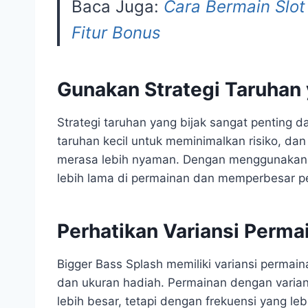
Baca Juga:
Cara Bermain Slo
Fitur Bonus
Gunakan Strategi Taruhan 
Strategi taruhan yang bijak sangat penting d
taruhan kecil untuk meminimalkan risiko, da
merasa lebih nyaman. Dengan menggunakan s
lebih lama di permainan dan memperbesar p
Perhatikan Variansi Perma
Bigger Bass Splash memiliki variansi perma
dan ukuran hadiah. Permainan dengan varia
lebih besar, tetapi dengan frekuensi yang leb