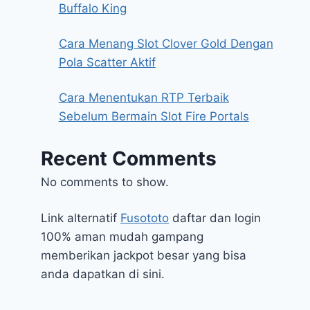
Buffalo King
Cara Menang Slot Clover Gold Dengan
Pola Scatter Aktif
Cara Menentukan RTP Terbaik
Sebelum Bermain Slot Fire Portals
Recent Comments
No comments to show.
Link alternatif
Fusototo
daftar dan login
100% aman mudah gampang
memberikan jackpot besar yang bisa
anda dapatkan di sini.