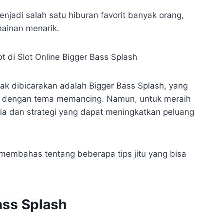
enjadi salah satu hiburan favorit banyak orang,
mainan menarik.
ak dibicarakan adalah Bigger Bass Splash, yang
u dengan tema memancing. Namun, untuk meraih
sia dan strategi yang dapat meningkatkan peluang
membahas tentang beberapa tips jitu yang bisa
ass Splash