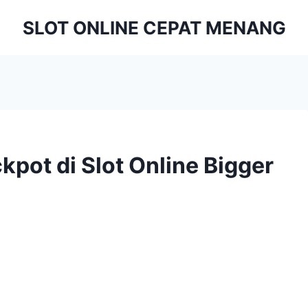
SLOT ONLINE CEPAT MENANG
kpot di Slot Online Bigger