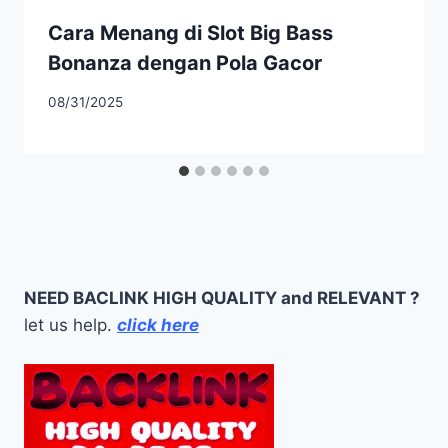
Cara Menang di Slot Big Bass
Bonanza dengan Pola Gacor
By
08/31/2025
admin922
NEED BACLINK HIGH QUALITY and RELEVANT ?
let us help.
click here