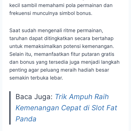
kecil sambil memahami pola permainan dan
frekuensi munculnya simbol bonus.
Saat sudah mengenali ritme permainan,
taruhan dapat ditingkatkan secara bertahap
untuk memaksimalkan potensi kemenangan.
Selain itu, memanfaatkan fitur putaran gratis
dan bonus yang tersedia juga menjadi langkah
penting agar peluang meraih hadiah besar
semakin terbuka lebar.
Baca Juga:
Trik Ampuh Raih
Kemenangan Cepat di Slot Fat
Panda