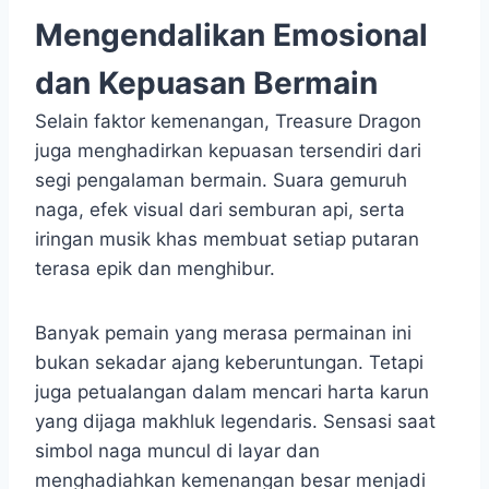
Mengendalikan Emosional
dan Kepuasan Bermain
Selain faktor kemenangan, Treasure Dragon
juga menghadirkan kepuasan tersendiri dari
segi pengalaman bermain. Suara gemuruh
naga, efek visual dari semburan api, serta
iringan musik khas membuat setiap putaran
terasa epik dan menghibur.
Banyak pemain yang merasa permainan ini
bukan sekadar ajang keberuntungan. Tetapi
juga petualangan dalam mencari harta karun
yang dijaga makhluk legendaris. Sensasi saat
simbol naga muncul di layar dan
menghadiahkan kemenangan besar menjadi