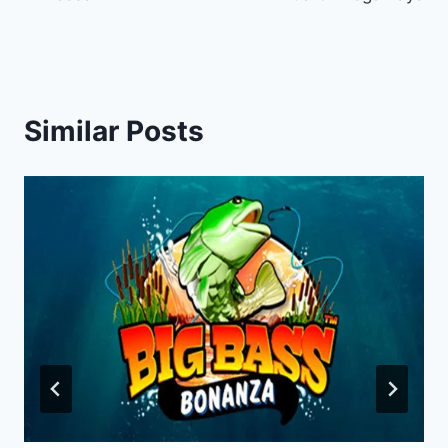
Similar Posts