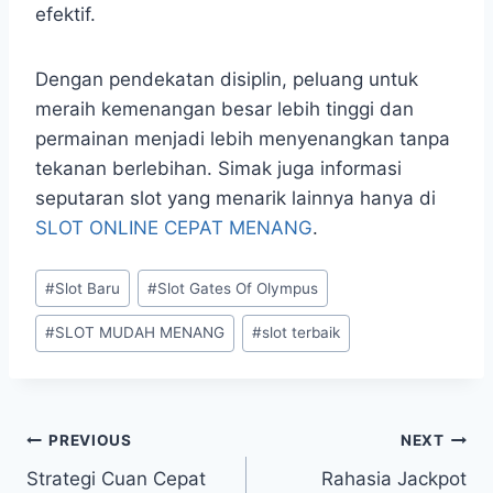
efektif.
Dengan pendekatan disiplin, peluang untuk
meraih kemenangan besar lebih tinggi dan
permainan menjadi lebih menyenangkan tanpa
tekanan berlebihan. Simak juga informasi
seputaran slot yang menarik lainnya hanya di
SLOT ONLINE CEPAT MENANG
.
Post
#
Slot Baru
#
Slot Gates Of Olympus
Tags:
#
SLOT MUDAH MENANG
#
slot terbaik
Post
PREVIOUS
NEXT
Strategi Cuan Cepat
Rahasia Jackpot