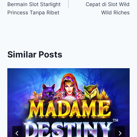
navigation
Bermain Slot Starlight
Cepat di Slot Wild
Princess Tanpa Ribet
Wild Riches
Similar Posts