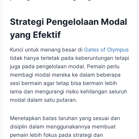
Strategi Pengelolaan Modal
yang Efektif
Kunci untuk menang besar di
Gates of Olympus
tidak hanya terletak pada keberuntungan tetapi
juga pada pengelolaan modal. Pemain perlu
membagi modal mereka ke dalam beberapa
sesi bermain agar tetap bisa bermain lebih
lama dan mengurangi risiko kehilangan seluruh
modal dalam satu putaran.
Menetapkan batas taruhan yang sesuai dan
disiplin dalam menggunakannya membuat
pemain lebih fokus pada strategi dan