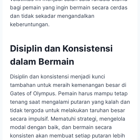
bagi pemain yang ingin bermain secara cerdas
dan tidak sekadar mengandalkan
keberuntungan.
Disiplin dan Konsistensi
dalam Bermain
Disiplin dan konsistensi menjadi kunci
tambahan untuk meraih kemenangan besar di
Gates of Olympus. Pemain harus mampu tetap
tenang saat mengalami putaran yang kalah dan
tidak tergoda untuk melakukan taruhan besar
secara impulsif. Mematuhi strategi, mengelola
modal dengan baik, dan bermain secara
konsisten akan membuat setiap putaran lebih