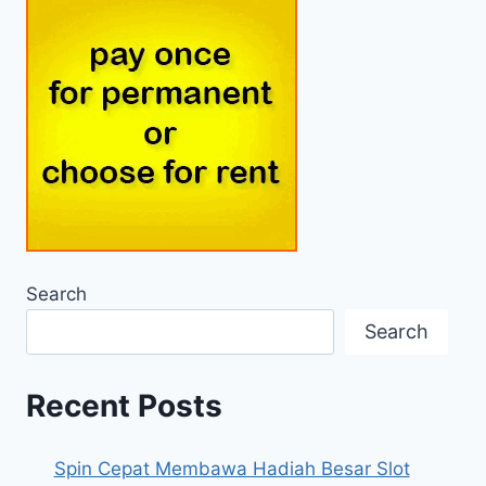
Search
Search
Recent Posts
Spin Cepat Membawa Hadiah Besar Slot