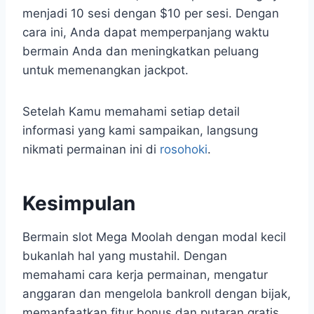
menjadi 10 sesi dengan $10 per sesi. Dengan
cara ini, Anda dapat memperpanjang waktu
bermain Anda dan meningkatkan peluang
untuk memenangkan jackpot.
Setelah Kamu memahami setiap detail
informasi yang kami sampaikan, langsung
nikmati permainan ini di
rosohoki
.
Kesimpulan
Bermain slot Mega Moolah dengan modal kecil
bukanlah hal yang mustahil. Dengan
memahami cara kerja permainan, mengatur
anggaran dan mengelola bankroll dengan bijak,
memanfaatkan fitur bonus dan putaran gratis,