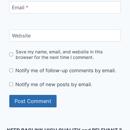
Email
*
Website
Save my name, email, and website in this
browser for the next time I comment.
Notify me of follow-up comments by email.
Notify me of new posts by email.