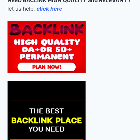
NEED BACLINK HIGH QUALITY and RELEVANT ?
let us help.
click here