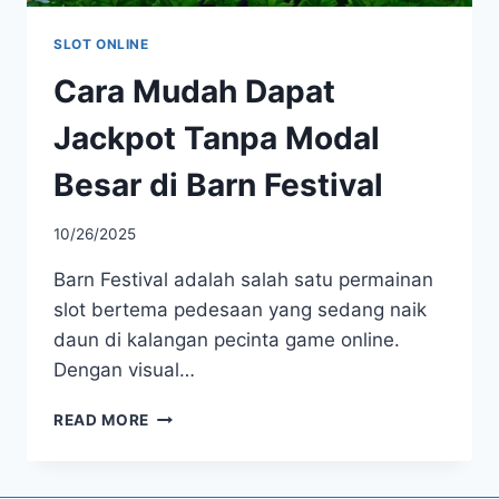
SLOT ONLINE
Cara Mudah Dapat
Jackpot Tanpa Modal
Besar di Barn Festival
By
10/26/2025
admin922
Barn Festival adalah salah satu permainan
slot bertema pedesaan yang sedang naik
daun di kalangan pecinta game online.
Dengan visual…
CARA
READ MORE
MUDAH
DAPAT
JACKPOT