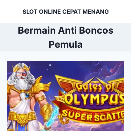
Skip
SLOT ONLINE CEPAT MENANG
to
content
Bermain Anti Boncos
Pemula