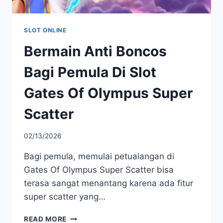
SLOT ONLINE
Bermain Anti Boncos
Bagi Pemula Di Slot
Gates Of Olympus Super
Scatter
By
02/13/2026
admin922
Bagi pemula, memulai petualangan di
Gates Of Olympus Super Scatter bisa
terasa sangat menantang karena ada fitur
super scatter yang…
BERMAIN
READ MORE