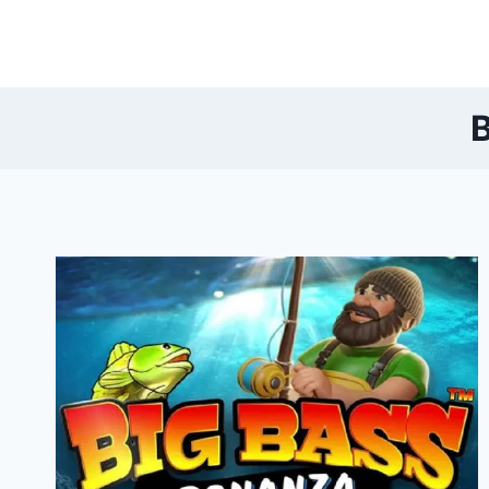
Skip
to
content
B