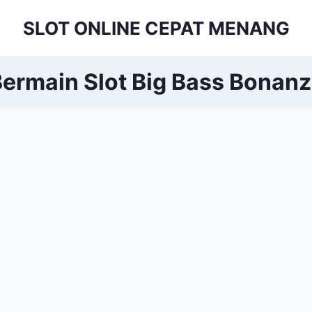
SLOT ONLINE CEPAT MENANG
ermain Slot Big Bass Bonan