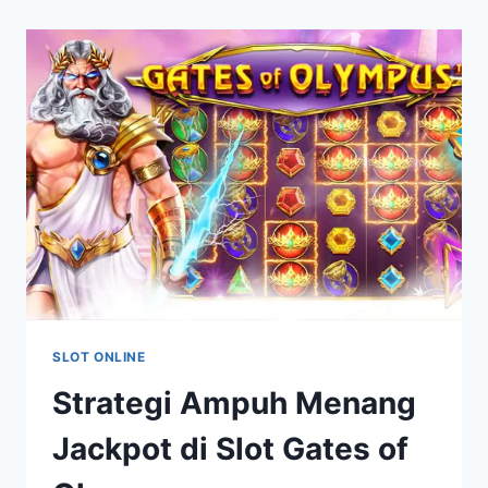
SLOT
GATES
OF
OLYMPUS
BIAR
CUAN
TERUS
SLOT ONLINE
Strategi Ampuh Menang
Jackpot di Slot Gates of