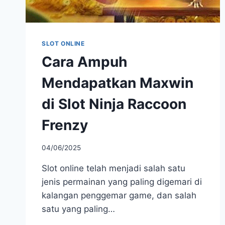
SLOT ONLINE
Cara Ampuh
Mendapatkan Maxwin
di Slot Ninja Raccoon
Frenzy
By
04/06/2025
admin922
Slot online telah menjadi salah satu
jenis permainan yang paling digemari di
kalangan penggemar game, dan salah
satu yang paling…