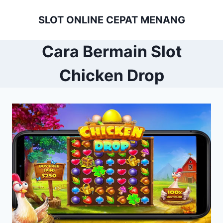
Skip
SLOT ONLINE CEPAT MENANG
to
content
Cara Bermain Slot
Chicken Drop