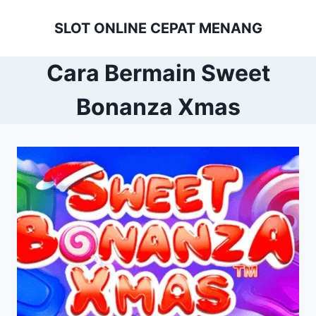
Skip
SLOT ONLINE CEPAT MENANG
to
content
Cara Bermain Sweet
Bonanza Xmas