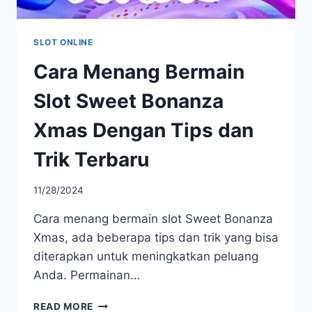
SLOT ONLINE
Cara Menang Bermain
Slot Sweet Bonanza
Xmas Dengan Tips dan
Trik Terbaru
By
11/28/2024
admin922
Cara menang bermain slot Sweet Bonanza
Xmas, ada beberapa tips dan trik yang bisa
diterapkan untuk meningkatkan peluang
Anda. Permainan…
CARA
READ MORE