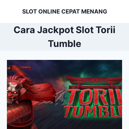
Skip
SLOT ONLINE CEPAT MENANG
to
content
Cara Jackpot Slot Torii
Tumble