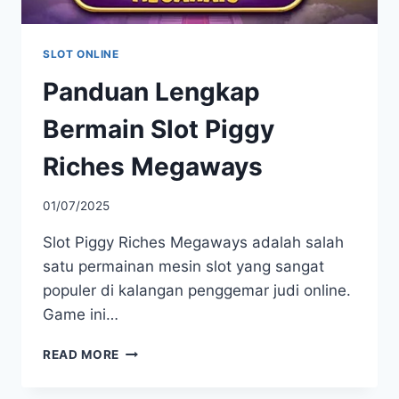
SLOT ONLINE
Panduan Lengkap
Bermain Slot Piggy
Riches Megaways
By
01/07/2025
admin922
Slot Piggy Riches Megaways adalah salah
satu permainan mesin slot yang sangat
populer di kalangan penggemar judi online.
Game ini…
PANDUAN
READ MORE
LENGKAP
BERMAIN