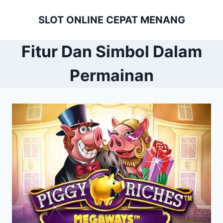
Skip
SLOT ONLINE CEPAT MENANG
to
content
Fitur Dan Simbol Dalam
Permainan