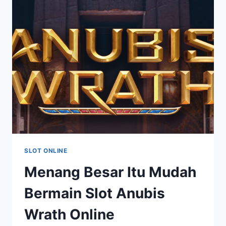
SLOT
LUCKY
NEKO
SLOT ONLINE
Menang Besar Itu Mudah
Bermain Slot Anubis
Wrath Online