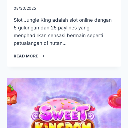
By
08/30/2025
admin922
Slot Jungle King adalah slot online dengan
5 gulungan dan 25 paylines yang
menghadirkan sensasi bermain seperti
petualangan di hutan…
MENANGKAN
READ MORE
JACKPOT
FANTASTIS
DI
SLOT
JUNGLE
KING
YANG
LAGI
GACOR