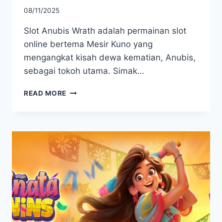
By
08/11/2025
admin922
Slot Anubis Wrath adalah permainan slot
online bertema Mesir Kuno yang
mengangkat kisah dewa kematian, Anubis,
sebagai tokoh utama. Simak…
MENANG
READ MORE
BESAR
ITU
MUDAH
BERMAIN
SLOT
ANUBIS
WRATH
ONLINE