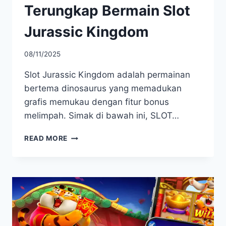
Terungkap Bermain Slot
Jurassic Kingdom
By
08/11/2025
admin922
Slot Jurassic Kingdom adalah permainan
bertema dinosaurus yang memadukan
grafis memukau dengan fitur bonus
melimpah. Simak di bawah ini, SLOT…
RAHASIA
READ MORE
KEMENANGAN
TERUNGKAP
BERMAIN
SLOT
JURASSIC
KINGDOM