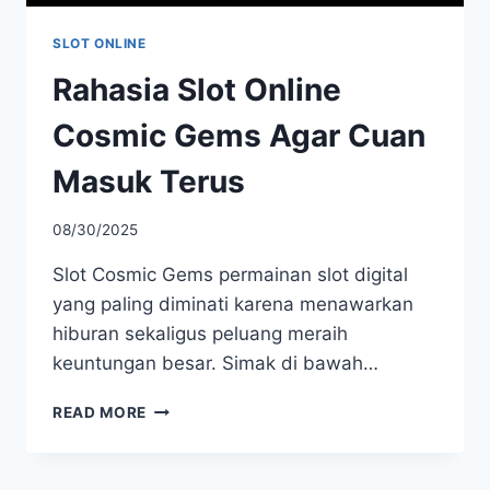
SLOT ONLINE
Rahasia Slot Online
Cosmic Gems Agar Cuan
Masuk Terus
By
08/30/2025
admin922
Slot Cosmic Gems permainan slot digital
yang paling diminati karena menawarkan
hiburan sekaligus peluang meraih
keuntungan besar. Simak di bawah…
RAHASIA
READ MORE
SLOT
ONLINE
COSMIC