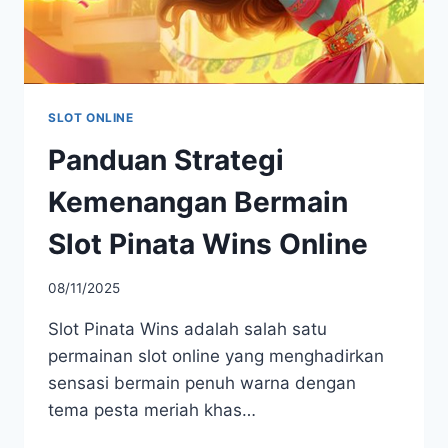
SLOT ONLINE
Panduan Strategi
Kemenangan Bermain
Slot Pinata Wins Online
By
08/11/2025
admin922
Slot Pinata Wins adalah salah satu
permainan slot online yang menghadirkan
sensasi bermain penuh warna dengan
tema pesta meriah khas…