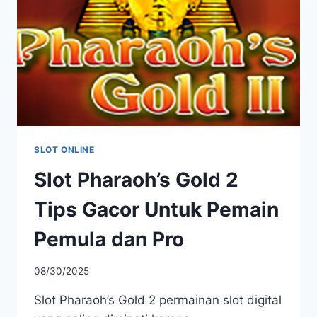
SLOT ONLINE
Slot Pharaoh’s Gold 2
Tips Gacor Untuk Pemain
Pemula dan Pro
By
08/30/2025
admin922
Slot Pharaoh’s Gold 2 permainan slot digital