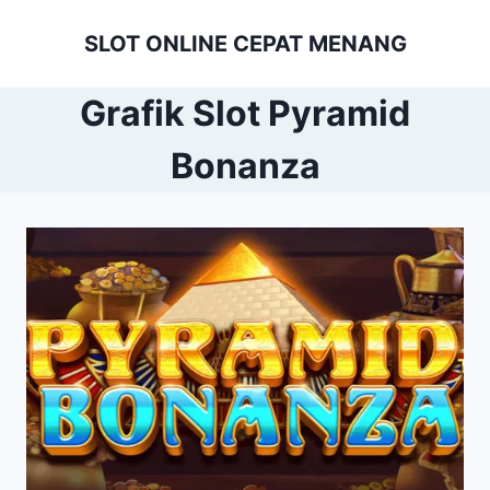
Skip
SLOT ONLINE CEPAT MENANG
to
content
Grafik Slot Pyramid
Bonanza