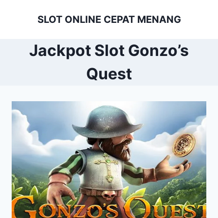
Skip
SLOT ONLINE CEPAT MENANG
to
content
Jackpot Slot Gonzo’s
Quest