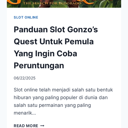
SLOT ONLINE
Panduan Slot Gonzo’s
Quest Untuk Pemula
Yang Ingin Coba
Peruntungan
By
06/22/2025
admin922
Slot online telah menjadi salah satu bentuk
hiburan yang paling populer di dunia dan
salah satu permainan yang paling
menarik…
PANDUAN
READ MORE