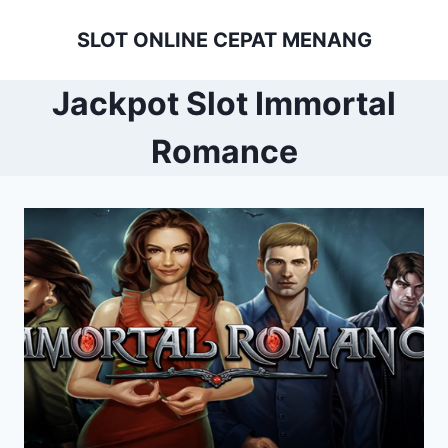
Skip
SLOT ONLINE CEPAT MENANG
to
content
Jackpot Slot Immortal
Romance