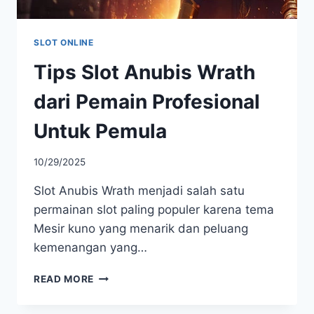
SLOT ONLINE
Tips Slot Anubis Wrath
dari Pemain Profesional
Untuk Pemula
By
10/29/2025
admin922
Slot Anubis Wrath menjadi salah satu
permainan slot paling populer karena tema
Mesir kuno yang menarik dan peluang
kemenangan yang…
TIPS
READ MORE
SLOT
ANUBIS