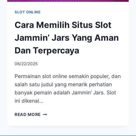
SLOT ONLINE
Cara Memilih Situs Slot
Jammin’ Jars Yang Aman
Dan Terpercaya
By
06/22/2025
admin922
Permainan slot online semakin populer, dan
salah satu judul yang menarik perhatian
banyak pemain adalah Jammin’ Jars. Slot
ini dikenal…
CARA
READ MORE
MEMILIH
SITUS
SLOT