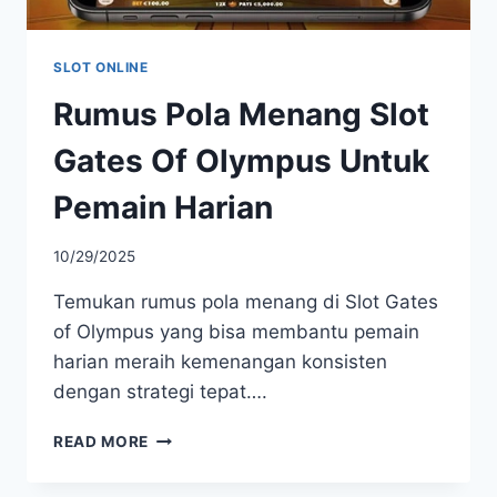
SLOT ONLINE
Rumus Pola Menang Slot
Gates Of Olympus Untuk
Pemain Harian
By
10/29/2025
admin922
Temukan rumus pola menang di Slot Gates
of Olympus yang bisa membantu pemain
harian meraih kemenangan konsisten
dengan strategi tepat….
RUMUS
READ MORE
POLA
MENANG