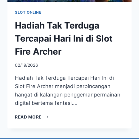
SLOT ONLINE
Hadiah Tak Terduga
Tercapai Hari Ini di Slot
Fire Archer
By
02/19/2026
admin922
Hadiah Tak Terduga Tercapai Hari Ini di
Slot Fire Archer menjadi perbincangan
hangat di kalangan penggemar permainan
digital bertema fantasi….
HADIAH
READ MORE
TAK
TERDUGA
TERCAPAI