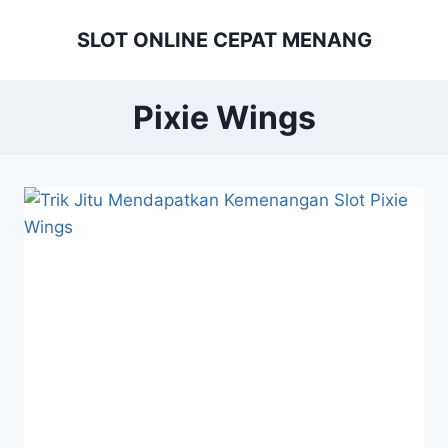
Skip
SLOT ONLINE CEPAT MENANG
to
content
Pixie Wings