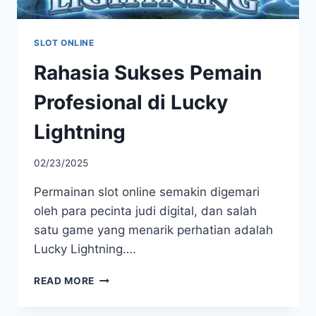
SLOT ONLINE
Rahasia Sukses Pemain
Profesional di Lucky
Lightning
By
02/23/2025
admin922
Permainan slot online semakin digemari
oleh para pecinta judi digital, dan salah
satu game yang menarik perhatian adalah
Lucky Lightning….
RAHASIA
READ MORE
SUKSES
PEMAIN