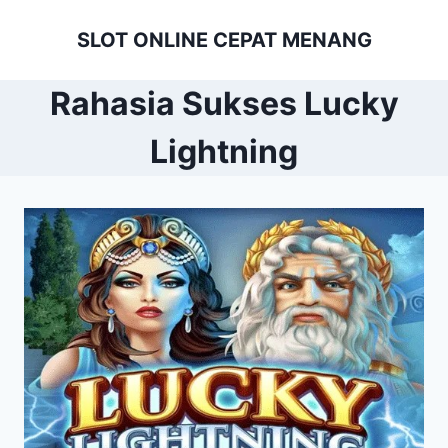
Skip
SLOT ONLINE CEPAT MENANG
to
content
Rahasia Sukses Lucky
Lightning