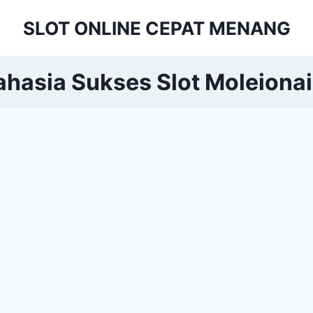
SLOT ONLINE CEPAT MENANG
ahasia Sukses Slot Moleionai