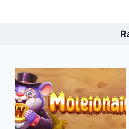
Skip
to
content
R