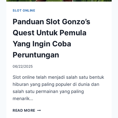
SLOT ONLINE
Panduan Slot Gonzo’s
Quest Untuk Pemula
Yang Ingin Coba
Peruntungan
By
06/22/2025
admin922
Slot online telah menjadi salah satu bentuk
hiburan yang paling populer di dunia dan
salah satu permainan yang paling
menarik…
PANDUAN
READ MORE
SLOT