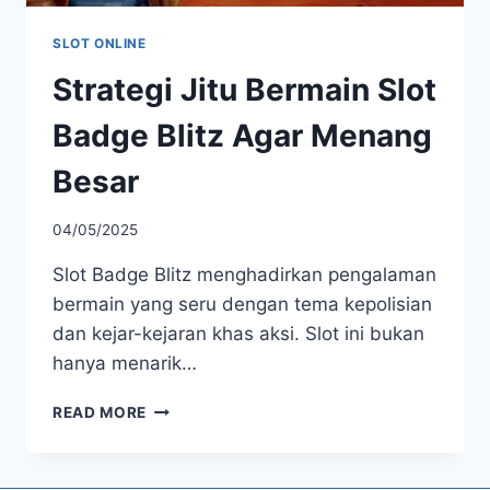
SLOT ONLINE
Strategi Jitu Bermain Slot
Badge Blitz Agar Menang
Besar
By
04/05/2025
admin922
Slot Badge Blitz menghadirkan pengalaman
bermain yang seru dengan tema kepolisian
dan kejar-kejaran khas aksi. Slot ini bukan
hanya menarik…
STRATEGI
READ MORE
JITU
BERMAIN
SLOT