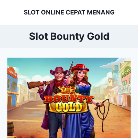
Skip
SLOT ONLINE CEPAT MENANG
to
content
Slot Bounty Gold