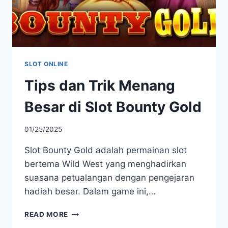
SLOT ONLINE
Tips dan Trik Menang
Besar di Slot Bounty Gold
By
01/25/2025
admin922
Slot Bounty Gold adalah permainan slot
bertema Wild West yang menghadirkan
suasana petualangan dengan pengejaran
hadiah besar. Dalam game ini,…
TIPS
READ MORE
DAN