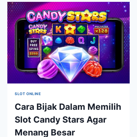
UNTUK
PEMULA
DEMI
JACKPOT
MAKSIMAL
SLOT ONLINE
Cara Bijak Dalam Memilih
Slot Candy Stars Agar
Menang Besar