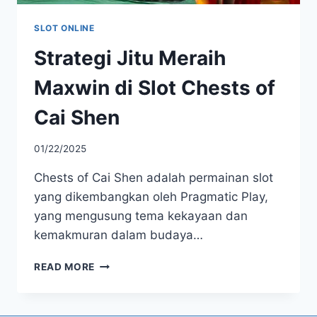
SLOT ONLINE
Strategi Jitu Meraih
Maxwin di Slot Chests of
Cai Shen
By
01/22/2025
admin922
Chests of Cai Shen adalah permainan slot
yang dikembangkan oleh Pragmatic Play,
yang mengusung tema kekayaan dan
kemakmuran dalam budaya…
STRATEGI
READ MORE
JITU
MERAIH
MAXWIN