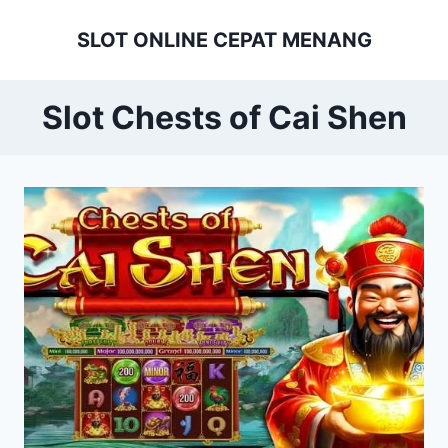
Skip
SLOT ONLINE CEPAT MENANG
to
content
Slot Chests of Cai Shen