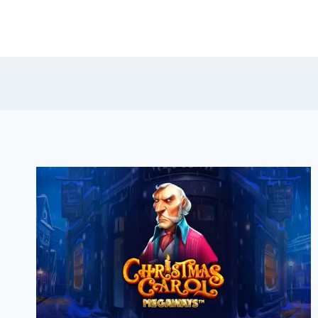
Skip
to
content