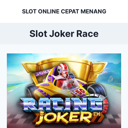
Skip
SLOT ONLINE CEPAT MENANG
to
content
Slot Joker Race