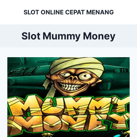
Skip
SLOT ONLINE CEPAT MENANG
to
content
Slot Mummy Money