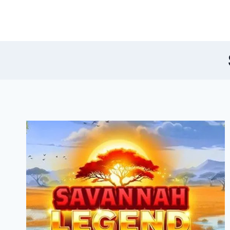
Skip
to
content