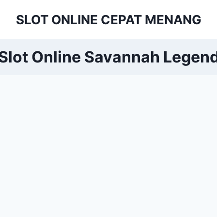
SLOT ONLINE CEPAT MENANG
Slot Online Savannah Legen