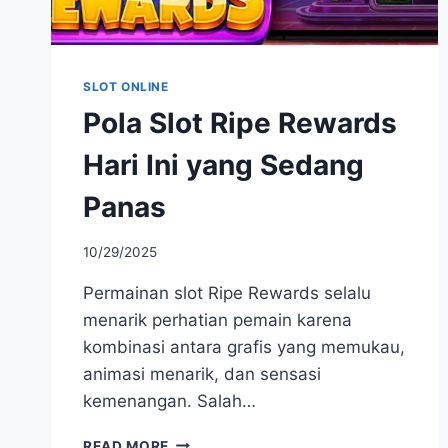
SLOT ONLINE
Pola Slot Ripe Rewards
Hari Ini yang Sedang
Panas
By
10/29/2025
admin922
Permainan slot Ripe Rewards selalu
menarik perhatian pemain karena
kombinasi antara grafis yang memukau,
animasi menarik, dan sensasi
kemenangan. Salah…
POLA
READ MORE