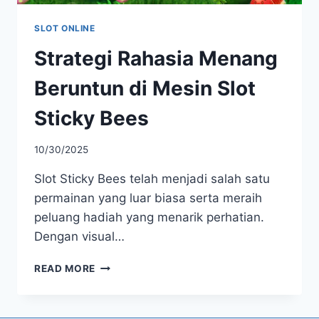
SLOT ONLINE
Strategi Rahasia Menang
Beruntun di Mesin Slot
Sticky Bees
By
10/30/2025
admin922
Slot Sticky Bees telah menjadi salah satu
permainan yang luar biasa serta meraih
peluang hadiah yang menarik perhatian.
Dengan visual…
STRATEGI
READ MORE
RAHASIA
MENANG
BERUNTUN