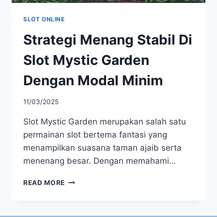
SLOT ONLINE
Strategi Menang Stabil Di
Slot Mystic Garden
Dengan Modal Minim
By
11/03/2025
admin922
Slot Mystic Garden merupakan salah satu
permainan slot bertema fantasi yang
menampilkan suasana taman ajaib serta
menenang besar. Dengan memahami…
STRATEGI
READ MORE
MENANG
STABIL
DI