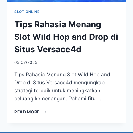
SLOT ONLINE
Tips Rahasia Menang
Slot Wild Hop and Drop di
Situs Versace4d
By
05/07/2025
admin922
Tips Rahasia Menang Slot Wild Hop and
Drop di Situs Versace4d mengungkap
strategi terbaik untuk meningkatkan
peluang kemenangan. Pahami fitur…
TIPS
READ MORE
RAHASIA
MENANG
SLOT