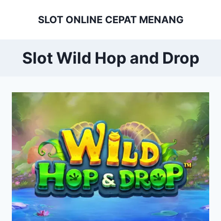
Skip
SLOT ONLINE CEPAT MENANG
to
content
Slot Wild Hop and Drop