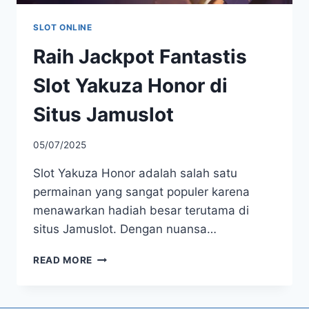
SLOT ONLINE
Raih Jackpot Fantastis
Slot Yakuza Honor di
Situs Jamuslot
By
05/07/2025
admin922
Slot Yakuza Honor adalah salah satu
permainan yang sangat populer karena
menawarkan hadiah besar terutama di
situs Jamuslot. Dengan nuansa…
RAIH
READ MORE
JACKPOT
FANTASTIS
SLOT