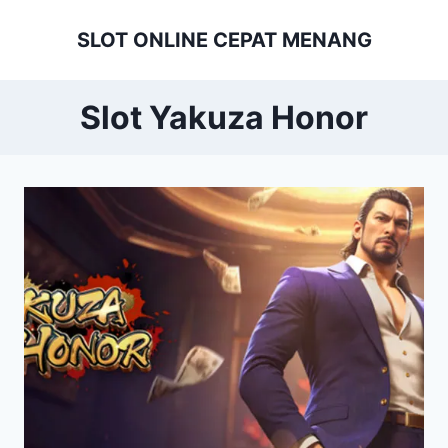
Skip
SLOT ONLINE CEPAT MENANG
to
content
Slot Yakuza Honor