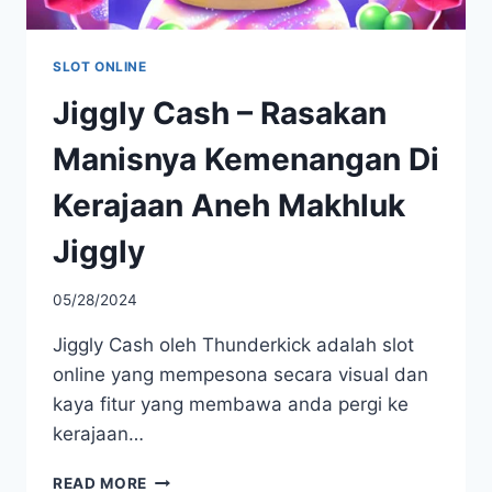
SLOT ONLINE
Jiggly Cash – Rasakan
Manisnya Kemenangan Di
Kerajaan Aneh Makhluk
Jiggly
By
05/28/2024
admin922
Jiggly Cash oleh Thunderkick adalah slot
online yang mempesona secara visual dan
kaya fitur yang membawa anda pergi ke
kerajaan…
JIGGLY
READ MORE