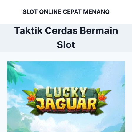
Skip
SLOT ONLINE CEPAT MENANG
to
content
Taktik Cerdas Bermain
Slot