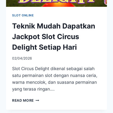
SLOT ONLINE
Teknik Mudah Dapatkan
Jackpot Slot Circus
Delight Setiap Hari
By
02/04/2026
admin922
Slot Circus Delight dikenal sebagai salah
satu permainan slot dengan nuansa ceria,
warna mencolok, dan suasana permainan
yang terasa ringan….
TEKNIK
READ MORE
MUDAH
DAPATKAN