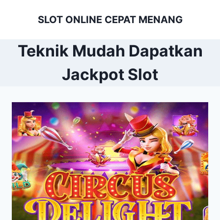
Skip
SLOT ONLINE CEPAT MENANG
to
content
Teknik Mudah Dapatkan
Jackpot Slot